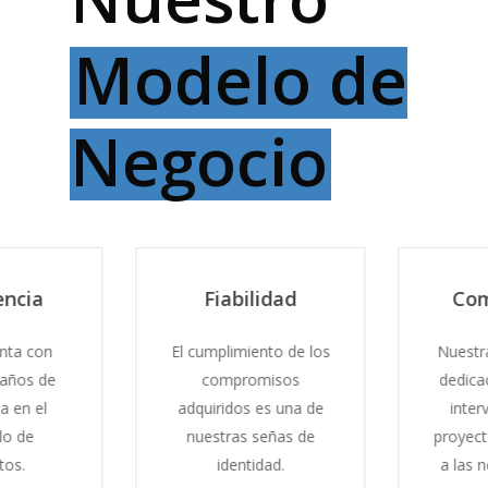
Modelo de
Negocio
ncia
Fiabilidad
Com
nta con
El cumplimiento de los
Nuestra
años de
compromisos
dedicac
 en el
adquiridos es una de
interv
o de
nuestras señas de
proyecto
os.
identidad.
a las n