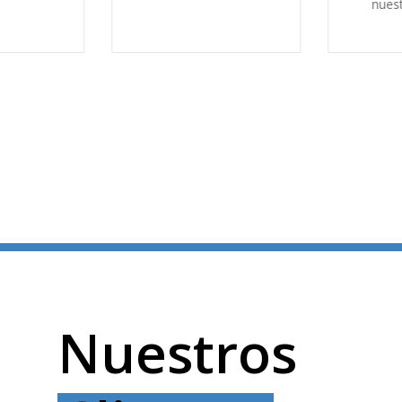
nuestr
Nuestros